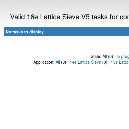
Valid 16e Lattice Sieve V5 tasks for 
No tasks to display
State:
All
(0) ·
In pro
Application:
All
(0) ·
14e Lattice Sieve
(0) ·
15e Latti