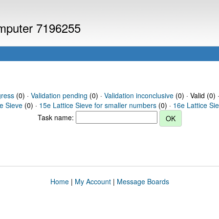
computer 7196255
gress
(0) ·
Validation pending
(0) ·
Validation inconclusive
(0) · Valid (0) 
ce Sieve
(0) ·
15e Lattice Sieve for smaller numbers
(0) ·
16e Lattice Si
Task name:
Home
|
My Account
|
Message Boards