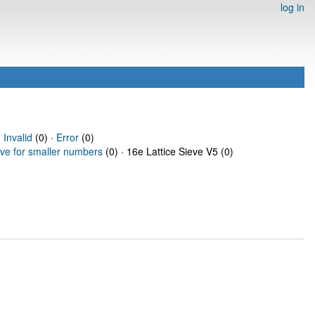
log in
·
Invalid
(0) ·
Error
(0)
eve for smaller numbers
(0) · 16e Lattice Sieve V5 (0)