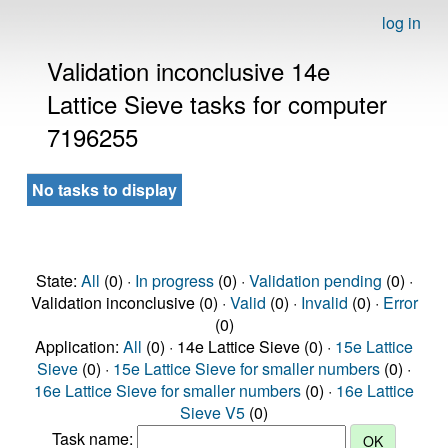
log in
Validation inconclusive 14e
Lattice Sieve tasks for computer
7196255
No tasks to display
State:
All
(0) ·
In progress
(0) ·
Validation pending
(0) ·
Validation inconclusive (0) ·
Valid
(0) ·
Invalid
(0) ·
Error
(0)
Application:
All
(0) · 14e Lattice Sieve (0) ·
15e Lattice
Sieve
(0) ·
15e Lattice Sieve for smaller numbers
(0) ·
16e Lattice Sieve for smaller numbers
(0) ·
16e Lattice
Sieve V5
(0)
Task name: