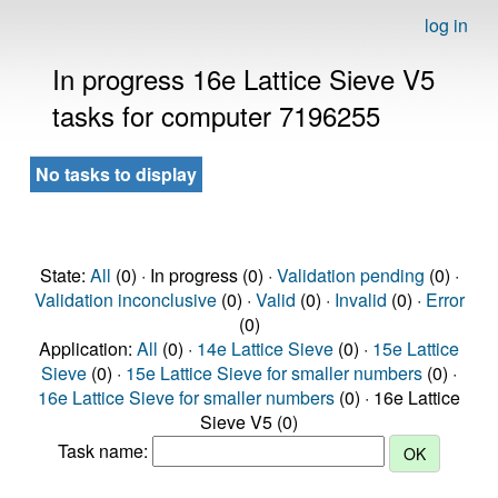
log in
In progress 16e Lattice Sieve V5
tasks for computer 7196255
No tasks to display
State:
All
(0) · In progress (0) ·
Validation pending
(0) ·
Validation inconclusive
(0) ·
Valid
(0) ·
Invalid
(0) ·
Error
(0)
Application:
All
(0) ·
14e Lattice Sieve
(0) ·
15e Lattice
Sieve
(0) ·
15e Lattice Sieve for smaller numbers
(0) ·
16e Lattice Sieve for smaller numbers
(0) · 16e Lattice
Sieve V5 (0)
Task name: