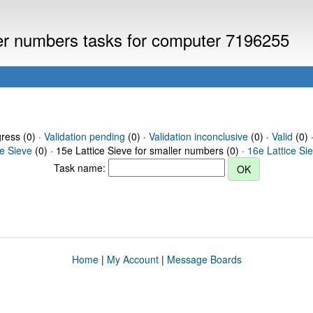
ller numbers tasks for computer 7196255
gress (0) ·
Validation pending
(0) ·
Validation inconclusive
(0) ·
Valid
(0) 
ce Sieve
(0) · 15e Lattice Sieve for smaller numbers (0) ·
16e Lattice Si
Task name:
Home
|
My Account
|
Message Boards