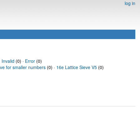
log in
·
Invalid
(0) ·
Error
(0)
eve for smaller numbers
(0) ·
16e Lattice Sieve V5
(0)