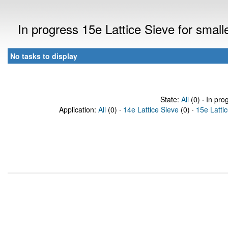
In progress 15e Lattice Sieve for sma
No tasks to display
State:
All
(0) · In pro
Application:
All
(0) ·
14e Lattice Sieve
(0) ·
15e Latti