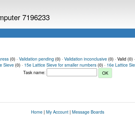
computer 7196233
gress
(0) ·
Validation pending
(0) ·
Validation inconclusive
(0) · Valid (0) 
ce Sieve
(0) ·
15e Lattice Sieve for smaller numbers
(0) ·
16e Lattice Si
Task name:
Home
|
My Account
|
Message Boards