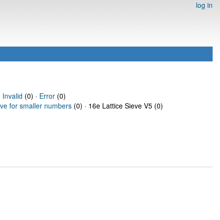
log in
·
Invalid
(0) ·
Error
(0)
eve for smaller numbers
(0) · 16e Lattice Sieve V5 (0)