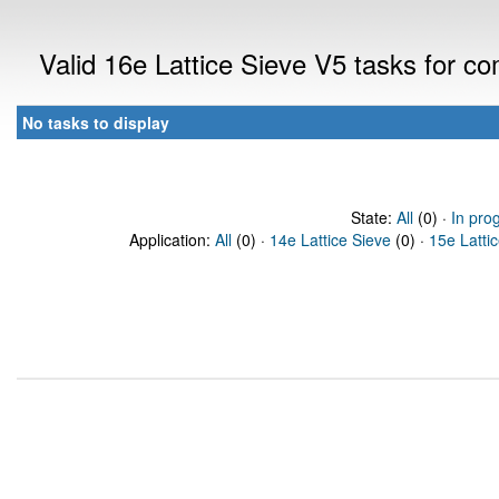
Valid 16e Lattice Sieve V5 tasks for 
No tasks to display
State:
All
(0) ·
In pro
Application:
All
(0) ·
14e Lattice Sieve
(0) ·
15e Latti