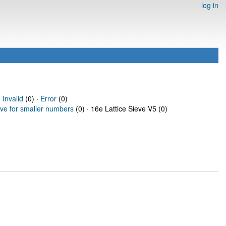
log in
·
Invalid
(0) ·
Error
(0)
eve for smaller numbers
(0) · 16e Lattice Sieve V5 (0)