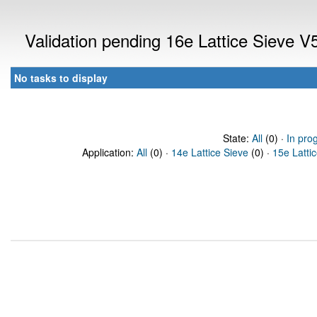
Validation pending 16e Lattice Sieve 
No tasks to display
State:
All
(0) ·
In pro
Application:
All
(0) ·
14e Lattice Sieve
(0) ·
15e Latti