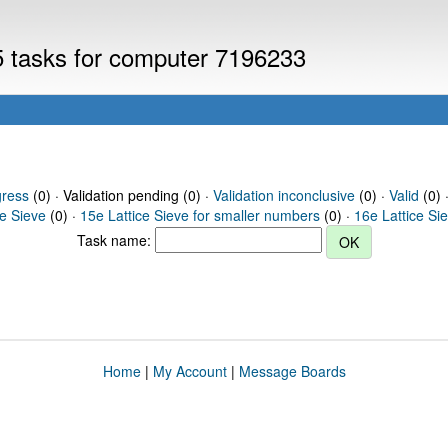
V5 tasks for computer 7196233
gress
(0) · Validation pending (0) ·
Validation inconclusive
(0) ·
Valid
(0) 
ce Sieve
(0) ·
15e Lattice Sieve for smaller numbers
(0) ·
16e Lattice Si
Task name:
Home
|
My Account
|
Message Boards