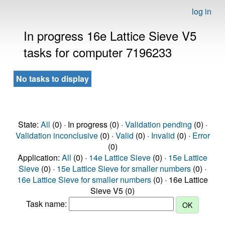
log in
In progress 16e Lattice Sieve V5
tasks for computer 7196233
No tasks to display
State:
All
(0) · In progress (0) ·
Validation pending
(0) ·
Validation inconclusive
(0) ·
Valid
(0) ·
Invalid
(0) ·
Error
(0)
Application:
All
(0) ·
14e Lattice Sieve
(0) ·
15e Lattice
Sieve
(0) ·
15e Lattice Sieve for smaller numbers
(0) ·
16e Lattice Sieve for smaller numbers
(0) · 16e Lattice
Sieve V5 (0)
Task name: