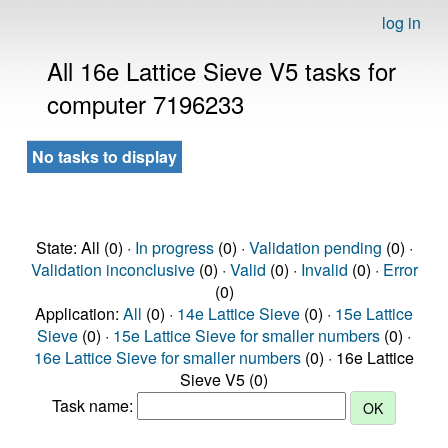
log in
All 16e Lattice Sieve V5 tasks for
computer 7196233
No tasks to display
State: All (0) ·
In progress
(0) ·
Validation pending
(0) ·
Validation inconclusive
(0) ·
Valid
(0) ·
Invalid
(0) ·
Error
(0)
Application:
All
(0) ·
14e Lattice Sieve
(0) ·
15e Lattice
Sieve
(0) ·
15e Lattice Sieve for smaller numbers
(0) ·
16e Lattice Sieve for smaller numbers
(0) · 16e Lattice
Sieve V5 (0)
Task name: