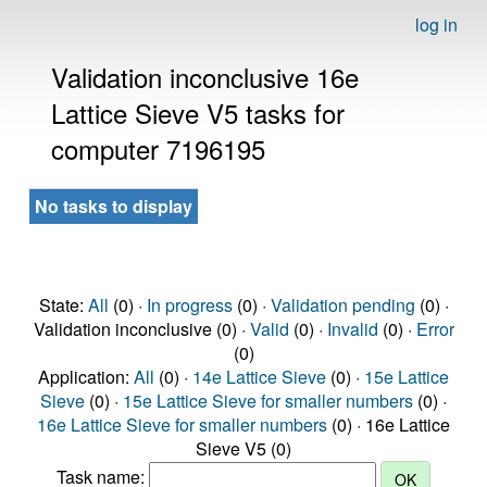
log in
Validation inconclusive 16e
Lattice Sieve V5 tasks for
computer 7196195
No tasks to display
State:
All
(0) ·
In progress
(0) ·
Validation pending
(0) ·
Validation inconclusive (0) ·
Valid
(0) ·
Invalid
(0) ·
Error
(0)
Application:
All
(0) ·
14e Lattice Sieve
(0) ·
15e Lattice
Sieve
(0) ·
15e Lattice Sieve for smaller numbers
(0) ·
16e Lattice Sieve for smaller numbers
(0) · 16e Lattice
Sieve V5 (0)
Task name: