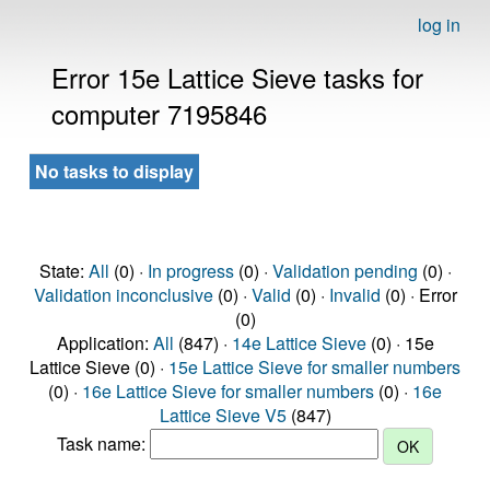
log in
Error 15e Lattice Sieve tasks for
computer 7195846
No tasks to display
State:
All
(0) ·
In progress
(0) ·
Validation pending
(0) ·
Validation inconclusive
(0) ·
Valid
(0) ·
Invalid
(0) · Error
(0)
Application:
All
(847) ·
14e Lattice Sieve
(0) · 15e
Lattice Sieve (0) ·
15e Lattice Sieve for smaller numbers
(0) ·
16e Lattice Sieve for smaller numbers
(0) ·
16e
Lattice Sieve V5
(847)
Task name: