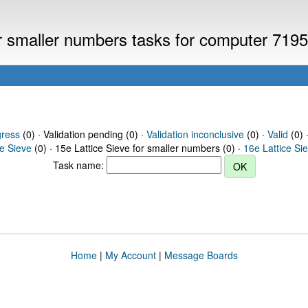
or smaller numbers tasks for computer 719
gress
(0) · Validation pending (0) ·
Validation inconclusive
(0) ·
Valid
(0) 
ce Sieve
(0) · 15e Lattice Sieve for smaller numbers (0) ·
16e Lattice Si
Task name:
Home
|
My Account
|
Message Boards