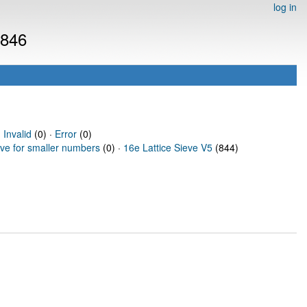
log in
5846
·
Invalid
(0) ·
Error
(0)
eve for smaller numbers
(0) ·
16e Lattice Sieve V5
(844)