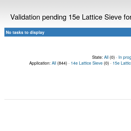
Validation pending 15e Lattice Sieve f
No tasks to display
State:
All
(0) ·
In pro
Application:
All
(844) ·
14e Lattice Sieve
(0) ·
15e Latti