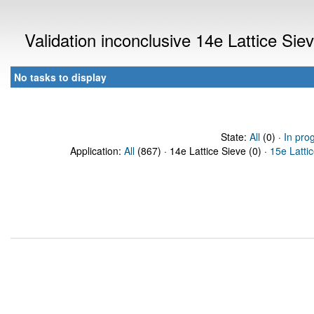
Validation inconclusive 14e Lattice Si
No tasks to display
State:
All
(0) ·
In pro
Application:
All
(867) · 14e Lattice Sieve (0) ·
15e Latti