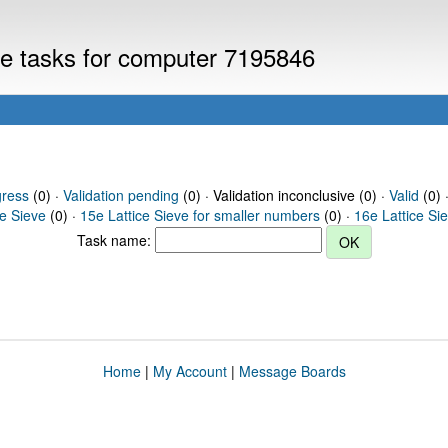
eve tasks for computer 7195846
gress
(0) ·
Validation pending
(0) · Validation inconclusive (0) ·
Valid
(0) 
ce Sieve
(0) ·
15e Lattice Sieve for smaller numbers
(0) ·
16e Lattice Si
Task name:
Home
|
My Account
|
Message Boards