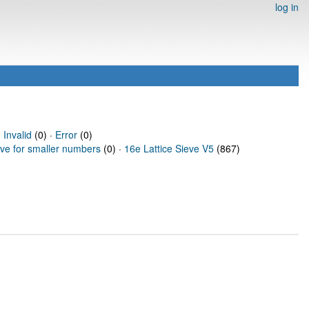
log in
·
Invalid
(0) ·
Error
(0)
eve for smaller numbers
(0) ·
16e Lattice Sieve V5
(867)