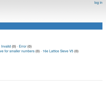
log in
·
Invalid
(0) ·
Error
(0)
eve for smaller numbers
(0) ·
16e Lattice Sieve V5
(0)