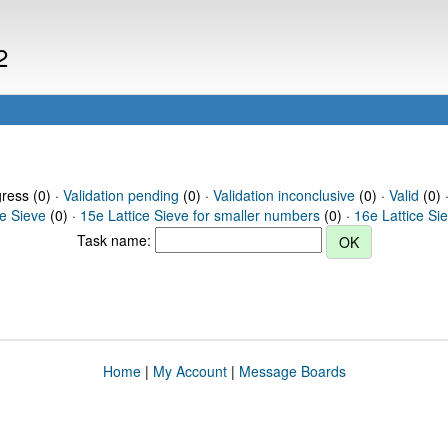
2
gress (0) ·
Validation pending
(0) ·
Validation inconclusive
(0) ·
Valid
(0) 
ce Sieve
(0) ·
15e Lattice Sieve for smaller numbers
(0) ·
16e Lattice Si
Task name:
Home
|
My Account
|
Message Boards