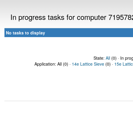
In progress tasks for computer 719578
No tasks to display
State:
All
(0) · In pro
Application: All (0) ·
14e Lattice Sieve
(0) ·
15e Latti