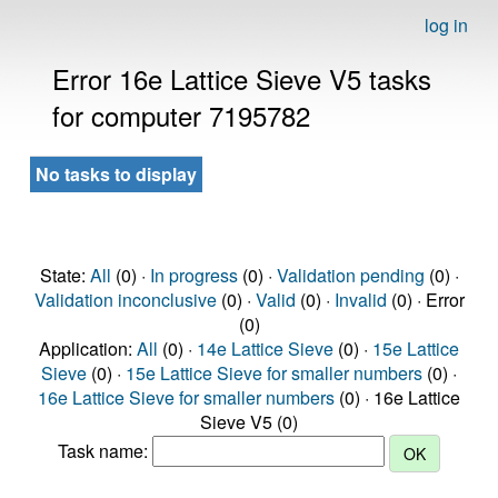
log in
Error 16e Lattice Sieve V5 tasks
for computer 7195782
No tasks to display
State:
All
(0) ·
In progress
(0) ·
Validation pending
(0) ·
Validation inconclusive
(0) ·
Valid
(0) ·
Invalid
(0) · Error
(0)
Application:
All
(0) ·
14e Lattice Sieve
(0) ·
15e Lattice
Sieve
(0) ·
15e Lattice Sieve for smaller numbers
(0) ·
16e Lattice Sieve for smaller numbers
(0) · 16e Lattice
Sieve V5 (0)
Task name: