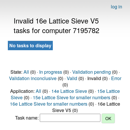
log in
Invalid 16e Lattice Sieve V5
tasks for computer 7195782
No tasks to display
State:
All
(0) ·
In progress
(0) ·
Validation pending
(0) ·
Validation inconclusive
(0) ·
Valid
(0) · Invalid (0) ·
Error
(0)
Application:
All
(0) ·
14e Lattice Sieve
(0) ·
15e Lattice
Sieve
(0) ·
15e Lattice Sieve for smaller numbers
(0) ·
16e Lattice Sieve for smaller numbers
(0) · 16e Lattice
Sieve V5 (0)
Task name: