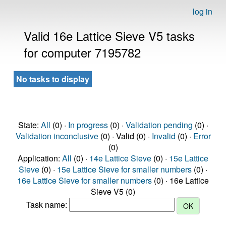
log in
Valid 16e Lattice Sieve V5 tasks
for computer 7195782
No tasks to display
State:
All
(0) ·
In progress
(0) ·
Validation pending
(0) ·
Validation inconclusive
(0) · Valid (0) ·
Invalid
(0) ·
Error
(0)
Application:
All
(0) ·
14e Lattice Sieve
(0) ·
15e Lattice
Sieve
(0) ·
15e Lattice Sieve for smaller numbers
(0) ·
16e Lattice Sieve for smaller numbers
(0) · 16e Lattice
Sieve V5 (0)
Task name: