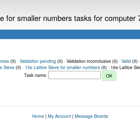
eve for smaller numbers tasks for computer
gress
(0) ·
Validation pending
(0) · Validation inconclusive (0) ·
Valid
(0) 
ce Sieve
(0) ·
15e Lattice Sieve for smaller numbers
(0) · 16e Lattice Si
Task name:
Home
|
My Account
|
Message Boards