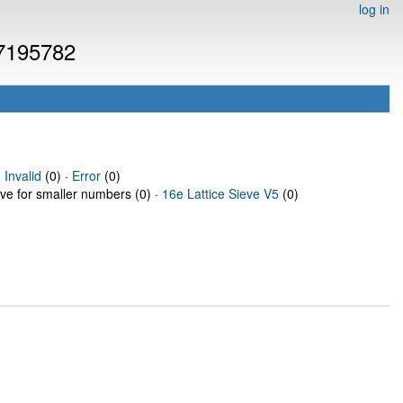
log in
 7195782
·
Invalid
(0) ·
Error
(0)
eve for smaller numbers (0) ·
16e Lattice Sieve V5
(0)