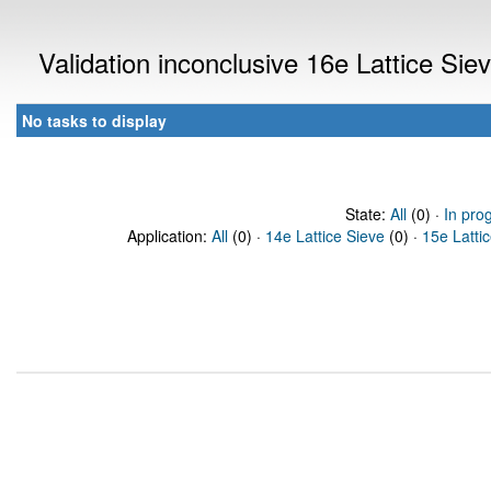
Validation inconclusive 16e Lattice Si
No tasks to display
State:
All
(0) ·
In pro
Application:
All
(0) ·
14e Lattice Sieve
(0) ·
15e Latti