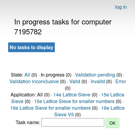
log in
In progress tasks for computer
7195782
No tasks to display
State:
All
(0) · In progress (0) ·
Validation pending
(0) ·
Validation inconclusive
(0) ·
Valid
(0) ·
Invalid
(0) ·
Error
(0)
Application: All (0) ·
14e Lattice Sieve
(0) ·
15e Lattice
Sieve
(0) ·
15e Lattice Sieve for smaller numbers
(0) ·
16e Lattice Sieve for smaller numbers
(0) ·
16e Lattice
Sieve V5
(0)
Task name: