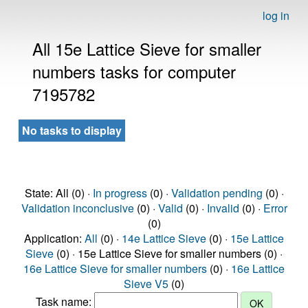
log in
All 15e Lattice Sieve for smaller
numbers tasks for computer
7195782
No tasks to display
State: All (0) ·
In progress
(0) ·
Validation pending
(0) ·
Validation inconclusive
(0) ·
Valid
(0) ·
Invalid
(0) ·
Error
(0)
Application:
All
(0) ·
14e Lattice Sieve
(0) ·
15e Lattice
Sieve
(0) · 15e Lattice Sieve for smaller numbers (0) ·
16e Lattice Sieve for smaller numbers
(0) ·
16e Lattice
Sieve V5
(0)
Task name: