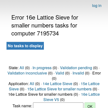
log in
Error 16e Lattice Sieve for
smaller numbers tasks for
computer 7195734
No tasks to display
State:
All
(0) ·
In progress
(0) ·
Validation pending
(0) ·
Validation inconclusive
(0) ·
Valid
(0) ·
Invalid
(0) · Error
(0)
Application:
All
(0) ·
14e Lattice Sieve
(0) ·
15e Lattice
Sieve
(0) ·
15e Lattice Sieve for smaller numbers
(0) ·
16e Lattice Sieve for smaller numbers (0) ·
16e Lattice
Sieve V5
(0)
Task name: