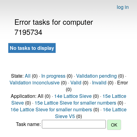
log in
Error tasks for computer
7195734
No tasks to display
State:
All
(0) ·
In progress
(0) ·
Validation pending
(0) ·
Validation inconclusive
(0) ·
Valid
(0) ·
Invalid
(0) · Error
(0)
Application: All (0) ·
14e Lattice Sieve
(0) ·
15e Lattice
Sieve
(0) ·
15e Lattice Sieve for smaller numbers
(0) ·
16e Lattice Sieve for smaller numbers
(0) ·
16e Lattice
Sieve V5
(0)
Task name: