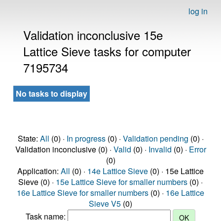
log in
Validation inconclusive 15e
Lattice Sieve tasks for computer
7195734
No tasks to display
State:
All
(0) ·
In progress
(0) ·
Validation pending
(0) ·
Validation inconclusive (0) ·
Valid
(0) ·
Invalid
(0) ·
Error
(0)
Application:
All
(0) ·
14e Lattice Sieve
(0) · 15e Lattice
Sieve (0) ·
15e Lattice Sieve for smaller numbers
(0) ·
16e Lattice Sieve for smaller numbers
(0) ·
16e Lattice
Sieve V5
(0)
Task name: