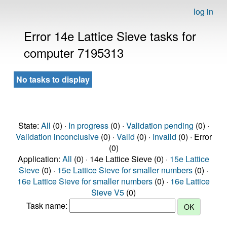
log in
Error 14e Lattice Sieve tasks for
computer 7195313
No tasks to display
State:
All
(0) ·
In progress
(0) ·
Validation pending
(0) ·
Validation inconclusive
(0) ·
Valid
(0) ·
Invalid
(0) · Error
(0)
Application:
All
(0) · 14e Lattice Sieve (0) ·
15e Lattice
Sieve
(0) ·
15e Lattice Sieve for smaller numbers
(0) ·
16e Lattice Sieve for smaller numbers
(0) ·
16e Lattice
Sieve V5
(0)
Task name: