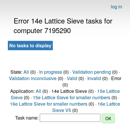
log in
Error 14e Lattice Sieve tasks for
computer 7195290
No tasks to display
State:
All
(0) ·
In progress
(0) ·
Validation pending
(0) ·
Validation inconclusive
(0) ·
Valid
(0) ·
Invalid
(0) · Error
(0)
Application:
All
(0) · 14e Lattice Sieve (0) ·
15e Lattice
Sieve
(0) ·
15e Lattice Sieve for smaller numbers
(0) ·
16e Lattice Sieve for smaller numbers
(0) ·
16e Lattice
Sieve V5
(0)
Task name: