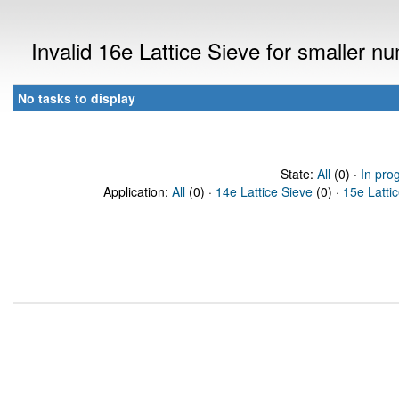
Invalid 16e Lattice Sieve for smaller 
No tasks to display
State:
All
(0) ·
In pro
Application:
All
(0) ·
14e Lattice Sieve
(0) ·
15e Latti