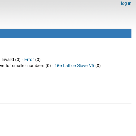
log in
 Invalid (0) ·
Error
(0)
eve for smaller numbers (0) ·
16e Lattice Sieve V5
(0)