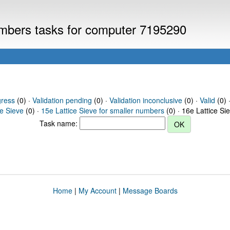
numbers tasks for computer 7195290
gress
(0) ·
Validation pending
(0) ·
Validation inconclusive
(0) ·
Valid
(0) ·
ce Sieve
(0) ·
15e Lattice Sieve for smaller numbers
(0) · 16e Lattice Si
Task name:
Home
|
My Account
|
Message Boards