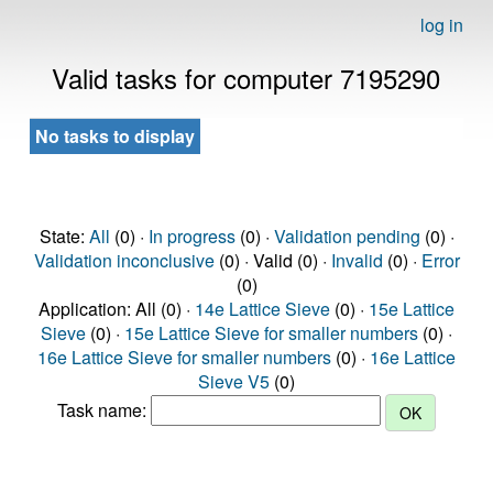
log in
Valid tasks for computer 7195290
No tasks to display
State:
All
(0) ·
In progress
(0) ·
Validation pending
(0) ·
Validation inconclusive
(0) · Valid (0) ·
Invalid
(0) ·
Error
(0)
Application: All (0) ·
14e Lattice Sieve
(0) ·
15e Lattice
Sieve
(0) ·
15e Lattice Sieve for smaller numbers
(0) ·
16e Lattice Sieve for smaller numbers
(0) ·
16e Lattice
Sieve V5
(0)
Task name: