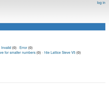
log in
·
Invalid
(0) ·
Error
(0)
eve for smaller numbers
(0) ·
16e Lattice Sieve V5
(0)