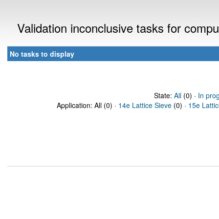
Validation inconclusive tasks for comp
No tasks to display
State:
All
(0) ·
In pro
Application: All (0) ·
14e Lattice Sieve
(0) ·
15e Latti