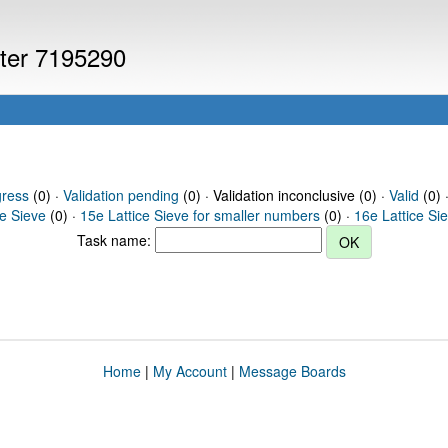
uter 7195290
gress
(0) ·
Validation pending
(0) · Validation inconclusive (0) ·
Valid
(0) 
ce Sieve
(0) ·
15e Lattice Sieve for smaller numbers
(0) ·
16e Lattice Si
Task name:
Home
|
My Account
|
Message Boards