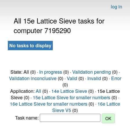
log in
All 15e Lattice Sieve tasks for
computer 7195290
No tasks to display
State: All (0) ·
In progress
(0) ·
Validation pending
(0) ·
Validation inconclusive
(0) ·
Valid
(0) ·
Invalid
(0) ·
Error
(0)
Application:
All
(0) ·
14e Lattice Sieve
(0) · 15e Lattice
Sieve (0) ·
15e Lattice Sieve for smaller numbers
(0) ·
16e Lattice Sieve for smaller numbers
(0) ·
16e Lattice
Sieve V5
(0)
Task name: