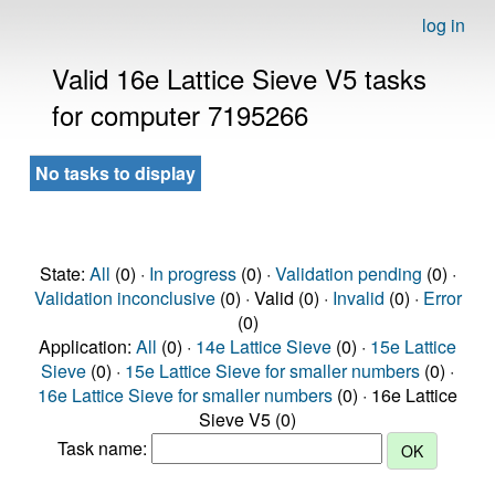
log in
Valid 16e Lattice Sieve V5 tasks
for computer 7195266
No tasks to display
State:
All
(0) ·
In progress
(0) ·
Validation pending
(0) ·
Validation inconclusive
(0) · Valid (0) ·
Invalid
(0) ·
Error
(0)
Application:
All
(0) ·
14e Lattice Sieve
(0) ·
15e Lattice
Sieve
(0) ·
15e Lattice Sieve for smaller numbers
(0) ·
16e Lattice Sieve for smaller numbers
(0) · 16e Lattice
Sieve V5 (0)
Task name: