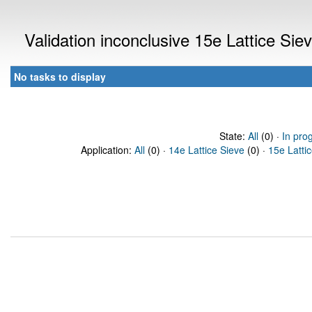
Validation inconclusive 15e Lattice Si
No tasks to display
State:
All
(0) ·
In pro
Application:
All
(0) ·
14e Lattice Sieve
(0) ·
15e Latti