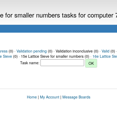
eve for smaller numbers tasks for computer
gress
(0) ·
Validation pending
(0) · Validation inconclusive (0) ·
Valid
(0) 
ce Sieve
(0) · 15e Lattice Sieve for smaller numbers (0) ·
16e Lattice Si
Task name:
Home
|
My Account
|
Message Boards