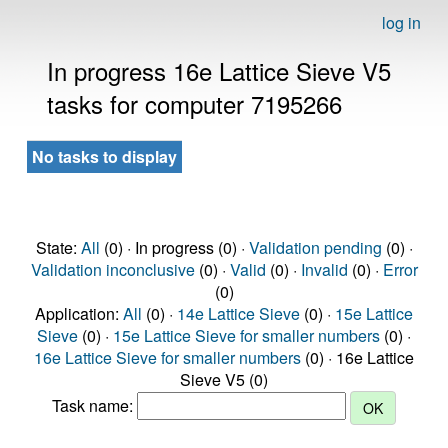
log in
In progress 16e Lattice Sieve V5
tasks for computer 7195266
No tasks to display
State:
All
(0) · In progress (0) ·
Validation pending
(0) ·
Validation inconclusive
(0) ·
Valid
(0) ·
Invalid
(0) ·
Error
(0)
Application:
All
(0) ·
14e Lattice Sieve
(0) ·
15e Lattice
Sieve
(0) ·
15e Lattice Sieve for smaller numbers
(0) ·
16e Lattice Sieve for smaller numbers
(0) · 16e Lattice
Sieve V5 (0)
Task name: