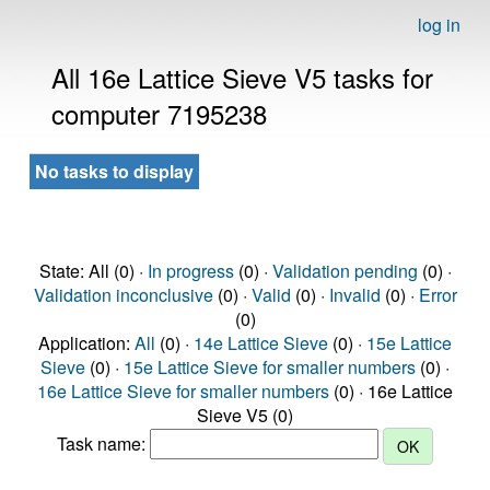
log in
All 16e Lattice Sieve V5 tasks for
computer 7195238
No tasks to display
State: All (0) ·
In progress
(0) ·
Validation pending
(0) ·
Validation inconclusive
(0) ·
Valid
(0) ·
Invalid
(0) ·
Error
(0)
Application:
All
(0) ·
14e Lattice Sieve
(0) ·
15e Lattice
Sieve
(0) ·
15e Lattice Sieve for smaller numbers
(0) ·
16e Lattice Sieve for smaller numbers
(0) · 16e Lattice
Sieve V5 (0)
Task name: