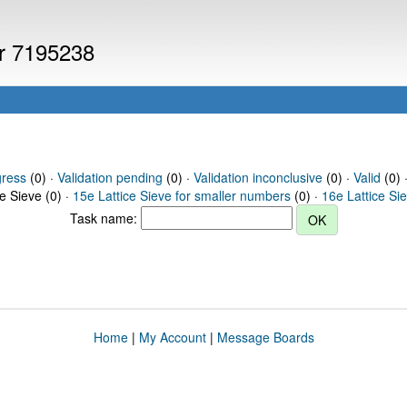
er 7195238
gress
(0) ·
Validation pending
(0) ·
Validation inconclusive
(0) ·
Valid
(0) 
ce Sieve (0) ·
15e Lattice Sieve for smaller numbers
(0) ·
16e Lattice Si
Task name:
Home
|
My Account
|
Message Boards