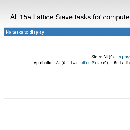
All 15e Lattice Sieve tasks for comput
No tasks to display
State: All (0) ·
In pro
Application:
All
(0) ·
14e Lattice Sieve
(0) · 15e Latti