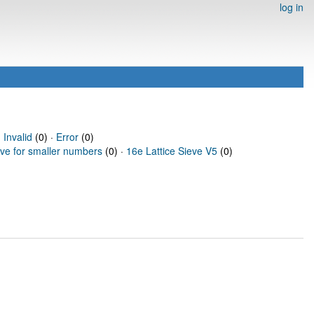
log in
·
Invalid
(0) ·
Error
(0)
eve for smaller numbers
(0) ·
16e Lattice Sieve V5
(0)