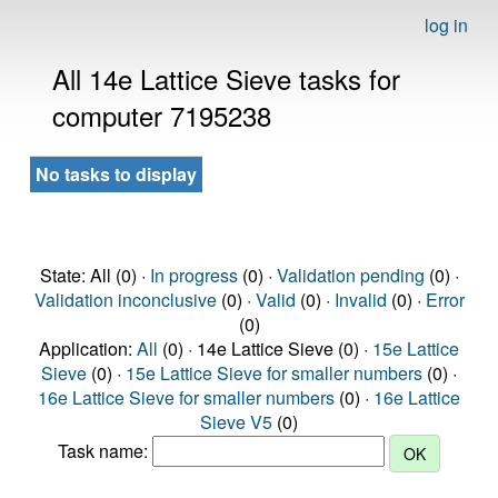
log in
All 14e Lattice Sieve tasks for
computer 7195238
No tasks to display
State: All (0) ·
In progress
(0) ·
Validation pending
(0) ·
Validation inconclusive
(0) ·
Valid
(0) ·
Invalid
(0) ·
Error
(0)
Application:
All
(0) · 14e Lattice Sieve (0) ·
15e Lattice
Sieve
(0) ·
15e Lattice Sieve for smaller numbers
(0) ·
16e Lattice Sieve for smaller numbers
(0) ·
16e Lattice
Sieve V5
(0)
Task name: