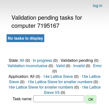
log in
Validation pending tasks for
computer 7195167
No tasks to display
State:
All
(0) ·
In progress
(0) · Validation pending (0) ·
Validation inconclusive
(0) ·
Valid
(0) ·
Invalid
(0) ·
Error
(0)
Application: All (0) ·
14e Lattice Sieve
(0) ·
15e Lattice
Sieve
(0) ·
15e Lattice Sieve for smaller numbers
(0) ·
16e Lattice Sieve for smaller numbers
(0) ·
16e Lattice
Sieve V5
(0)
Task name: