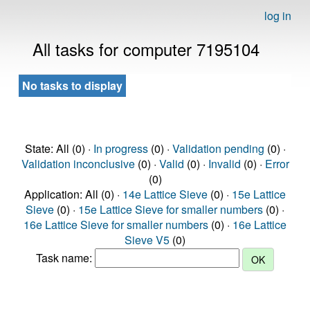
log in
All tasks for computer 7195104
No tasks to display
State: All (0) ·
In progress
(0) ·
Validation pending
(0) ·
Validation inconclusive
(0) ·
Valid
(0) ·
Invalid
(0) ·
Error
(0)
Application: All (0) ·
14e Lattice Sieve
(0) ·
15e Lattice
Sieve
(0) ·
15e Lattice Sieve for smaller numbers
(0) ·
16e Lattice Sieve for smaller numbers
(0) ·
16e Lattice
Sieve V5
(0)
Task name: