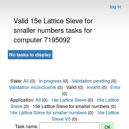
log in
Valid 15e Lattice Sieve for
smaller numbers tasks for
computer 7195092
No tasks to display
State:
All
(0) ·
In progress
(0) ·
Validation pending
(0) ·
Validation inconclusive
(0) · Valid (0) ·
Invalid
(0) ·
Error
(0)
Application:
All
(0) ·
14e Lattice Sieve
(0) ·
15e Lattice
Sieve
(0) · 15e Lattice Sieve for smaller numbers (0) ·
16e Lattice Sieve for smaller numbers
(0) ·
16e Lattice
Sieve V5
(0)
Task name: