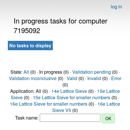
log in
In progress tasks for computer
7195092
No tasks to display
State:
All
(0) · In progress (0) ·
Validation pending
(0) ·
Validation inconclusive
(0) ·
Valid
(0) ·
Invalid
(0) ·
Error
(0)
Application: All (0) ·
14e Lattice Sieve
(0) ·
15e Lattice
Sieve
(0) ·
15e Lattice Sieve for smaller numbers
(0) ·
16e Lattice Sieve for smaller numbers
(0) ·
16e Lattice
Sieve V5
(0)
Task name: