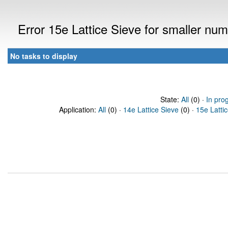
Error 15e Lattice Sieve for smaller n
No tasks to display
State:
All
(0) ·
In pro
Application:
All
(0) ·
14e Lattice Sieve
(0) ·
15e Latti