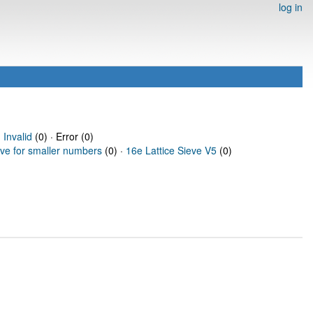
log in
·
Invalid
(0) · Error (0)
eve for smaller numbers
(0) ·
16e Lattice Sieve V5
(0)