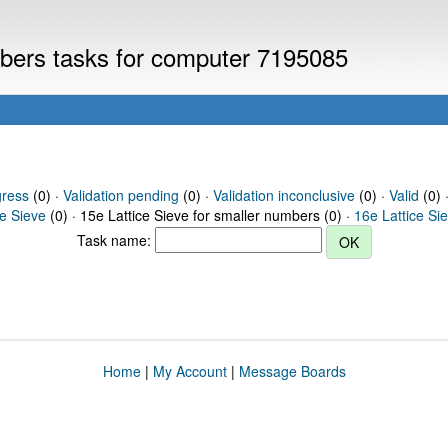
umbers tasks for computer 7195085
gress
(0) ·
Validation pending
(0) ·
Validation inconclusive
(0) ·
Valid
(0) 
ce Sieve
(0) · 15e Lattice Sieve for smaller numbers (0) ·
16e Lattice Si
Task name:
Home
|
My Account
|
Message Boards