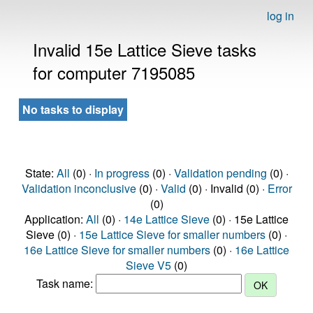
log in
Invalid 15e Lattice Sieve tasks
for computer 7195085
No tasks to display
State:
All
(0) ·
In progress
(0) ·
Validation pending
(0) ·
Validation inconclusive
(0) ·
Valid
(0) · Invalid (0) ·
Error
(0)
Application:
All
(0) ·
14e Lattice Sieve
(0) · 15e Lattice
Sieve (0) ·
15e Lattice Sieve for smaller numbers
(0) ·
16e Lattice Sieve for smaller numbers
(0) ·
16e Lattice
Sieve V5
(0)
Task name: