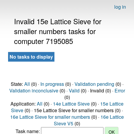
log in
Invalid 15e Lattice Sieve for
smaller numbers tasks for
computer 7195085
No tasks to display
State:
All
(0) ·
In progress
(0) ·
Validation pending
(0) ·
Validation inconclusive
(0) ·
Valid
(0) · Invalid (0) ·
Error
(0)
Application:
All
(0) ·
14e Lattice Sieve
(0) ·
15e Lattice
Sieve
(0) · 15e Lattice Sieve for smaller numbers (0) ·
16e Lattice Sieve for smaller numbers
(0) ·
16e Lattice
Sieve V5
(0)
Task name: