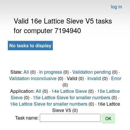
log in
Valid 16e Lattice Sieve V5 tasks
for computer 7194940
No tasks to display
State:
All
(0) ·
In progress
(0) ·
Validation pending
(0) ·
Validation inconclusive
(0) · Valid (0) ·
Invalid
(0) ·
Error
(0)
Application:
All
(0) ·
14e Lattice Sieve
(0) ·
15e Lattice
Sieve
(0) ·
15e Lattice Sieve for smaller numbers
(0) ·
16e Lattice Sieve for smaller numbers
(0) · 16e Lattice
Sieve V5 (0)
Task name: