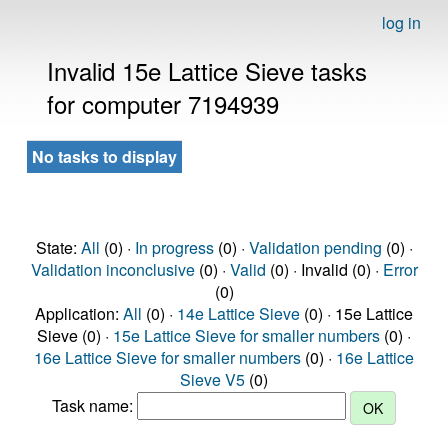
log in
Invalid 15e Lattice Sieve tasks
for computer 7194939
No tasks to display
State:
All
(0) ·
In progress
(0) ·
Validation pending
(0) ·
Validation inconclusive
(0) ·
Valid
(0) · Invalid (0) ·
Error
(0)
Application:
All
(0) ·
14e Lattice Sieve
(0) · 15e Lattice
Sieve (0) ·
15e Lattice Sieve for smaller numbers
(0) ·
16e Lattice Sieve for smaller numbers
(0) ·
16e Lattice
Sieve V5
(0)
Task name: