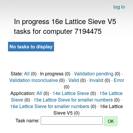
log in
In progress 16e Lattice Sieve V5
tasks for computer 7194475
No tasks to display
State:
All
(0) · In progress (0) ·
Validation pending
(0) ·
Validation inconclusive
(0) ·
Valid
(0) ·
Invalid
(0) ·
Error
(0)
Application:
All
(0) ·
14e Lattice Sieve
(0) ·
15e Lattice
Sieve
(0) ·
15e Lattice Sieve for smaller numbers
(0) ·
16e Lattice Sieve for smaller numbers
(0) · 16e Lattice
Sieve V5 (0)
Task name: