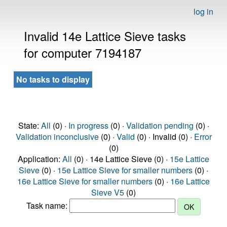
log in
Invalid 14e Lattice Sieve tasks
for computer 7194187
No tasks to display
State:
All
(0) ·
In progress
(0) ·
Validation pending
(0) ·
Validation inconclusive
(0) ·
Valid
(0) · Invalid (0) ·
Error
(0)
Application:
All
(0) · 14e Lattice Sieve (0) ·
15e Lattice
Sieve
(0) ·
15e Lattice Sieve for smaller numbers
(0) ·
16e Lattice Sieve for smaller numbers
(0) ·
16e Lattice
Sieve V5
(0)
Task name: