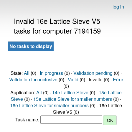
log in
Invalid 16e Lattice Sieve V5
tasks for computer 7194159
No tasks to display
State:
All
(0) ·
In progress
(0) ·
Validation pending
(0) ·
Validation inconclusive
(0) ·
Valid
(0) · Invalid (0) ·
Error
(0)
Application:
All
(0) ·
14e Lattice Sieve
(0) ·
15e Lattice
Sieve
(0) ·
15e Lattice Sieve for smaller numbers
(0) ·
16e Lattice Sieve for smaller numbers
(0) · 16e Lattice
Sieve V5 (0)
Task name: