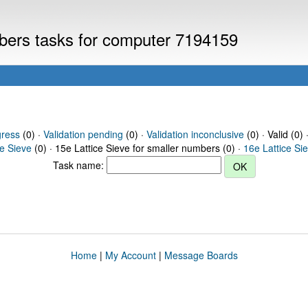
mbers tasks for computer 7194159
gress
(0) ·
Validation pending
(0) ·
Validation inconclusive
(0) · Valid (0) 
ce Sieve
(0) · 15e Lattice Sieve for smaller numbers (0) ·
16e Lattice Si
Task name:
Home
|
My Account
|
Message Boards