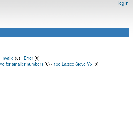
log in
·
Invalid
(0) ·
Error
(0)
eve for smaller numbers
(0) ·
16e Lattice Sieve V5
(0)