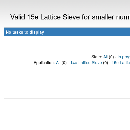
Valid 15e Lattice Sieve for smaller nu
No tasks to display
State:
All
(0) ·
In pro
Application:
All
(0) ·
14e Lattice Sieve
(0) ·
15e Latti