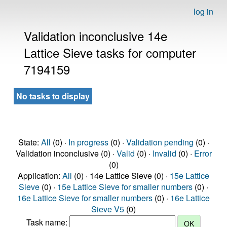
log in
Validation inconclusive 14e
Lattice Sieve tasks for computer
7194159
No tasks to display
State:
All
(0) ·
In progress
(0) ·
Validation pending
(0) ·
Validation inconclusive (0) ·
Valid
(0) ·
Invalid
(0) ·
Error
(0)
Application:
All
(0) · 14e Lattice Sieve (0) ·
15e Lattice
Sieve
(0) ·
15e Lattice Sieve for smaller numbers
(0) ·
16e Lattice Sieve for smaller numbers
(0) ·
16e Lattice
Sieve V5
(0)
Task name: