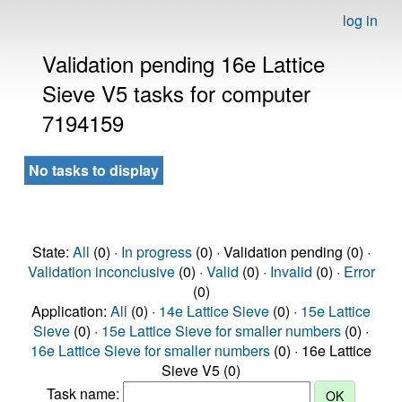
log in
Validation pending 16e Lattice
Sieve V5 tasks for computer
7194159
No tasks to display
State:
All
(0) ·
In progress
(0) · Validation pending (0) ·
Validation inconclusive
(0) ·
Valid
(0) ·
Invalid
(0) ·
Error
(0)
Application:
All
(0) ·
14e Lattice Sieve
(0) ·
15e Lattice
Sieve
(0) ·
15e Lattice Sieve for smaller numbers
(0) ·
16e Lattice Sieve for smaller numbers
(0) · 16e Lattice
Sieve V5 (0)
Task name: