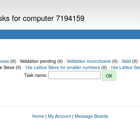
asks for computer 7194159
gress
(0) · Validation pending (0) ·
Validation inconclusive
(0) ·
Valid
(0) 
ce Sieve (0) ·
15e Lattice Sieve for smaller numbers
(0) ·
16e Lattice Si
Task name:
Home
|
My Account
|
Message Boards