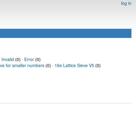
log in
·
Invalid
(0) ·
Error
(0)
eve for smaller numbers
(0) ·
16e Lattice Sieve V5
(0)