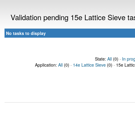
Validation pending 15e Lattice Sieve t
No tasks to display
State:
All
(0) ·
In pro
Application:
All
(0) ·
14e Lattice Sieve
(0) · 15e Latti